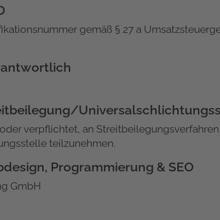
D
fikationsnummer gemäß § 27 a Umsatzsteuerge
rantwortlich
it­beilegung/Universal­schlichtungs­s
 oder verpflichtet, an Streitbeilegungsverfahren
ungsstelle teilzunehmen.
bdesign, Programmierung & SEO
ung GmbH