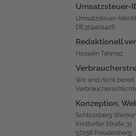
Umsatzsteuer-I
Umsatzsteuer-Identi
DE319402428
Redaktionell ve
Hossein Tahmaz
Verbraucher­stre
Wir sind nicht bereit
Verbraucherschlicht
Konzeption, We
Schlossberg Werb
Krottorfer Straße 31
57258 Freudenberg