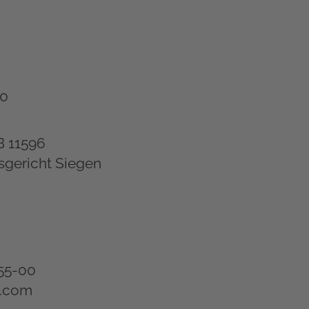
10
B 11596
sgericht Siegen
755-00
t.com