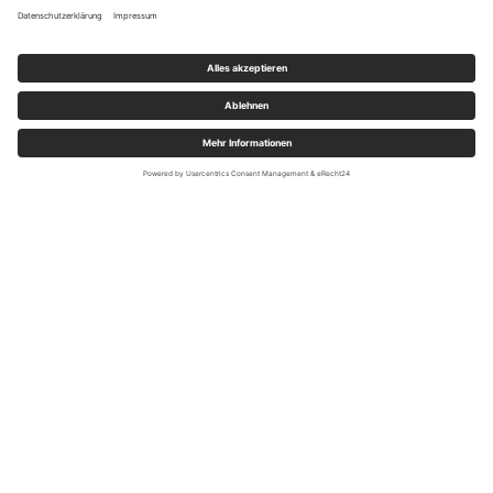
Digitalisieren Sie Ihre Prozesse
und optimieren
Sie Ihr Kerngeschäft – mit
dpoc-it
Wenn auch Sie Ihre Prozesse
digitalisieren möchten oder Fragen dazu
haben, freuen wir uns darauf, von Ihnen
zu hören!
Jetzt Kontakt aufnehmen